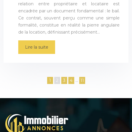
relation entre propriétaire et locataire est
encadrée par un document fondamental : le bail.
Ce contrat, souvent perçu comme une simple
formalité, constitue en réalité la pierre angulaire
de la location, définissant précisément…
Lire la suite
1
2
3
4
…
11