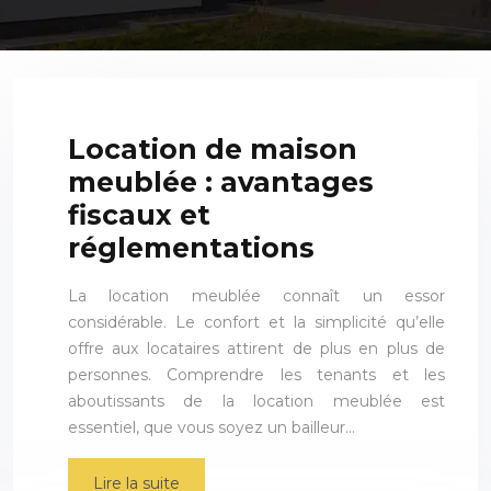
Location de maison
meublée : avantages
fiscaux et
réglementations
La location meublée connaît un essor
considérable. Le confort et la simplicité qu’elle
offre aux locataires attirent de plus en plus de
personnes. Comprendre les tenants et les
aboutissants de la location meublée est
essentiel, que vous soyez un bailleur…
Lire la suite