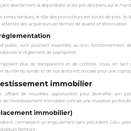
nçant directement la disponibilité et les prix des biens sur le marc
nes tendues, le rôle des promoteurs est scruté de près. Ils doiv
s attentes des acquéreurs en termes de qualité et d’innovation.
 réglementation
 public, sont pourtant essentiels au bon fonctionnement des 
especter le règlement de copropriété.
 imposant plus de transparence et de contrôle. Vous, en tant 
 du rôle du syndic et de vos droits est cruciale pour une copro
vestissement immobilier
, offrant de nouvelles opportunités pour diversifier son pa
e de l’investissement immobilier connaît une mutation profonde
 placement immobilier)
r indirect, connaissent un engouement sans précédent. Ces
« pie
lusieurs facteurs :