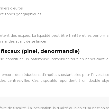
lliers d’euros
ns et zones géographiques
t des risques. La liquidité peut être limitée et les performan
mmandés avant de se lancer.
s fiscaux (pinel, denormandie)
r se constituer un patrimoine immobilier tout en bénéficiant d
re encore des réductions d’impôts substantielles pour l’investi
des centres-villes. Ces dispositifs répondent à un double objec
aire de fiscalité. La localisation, la qualité du bien et sa gestion