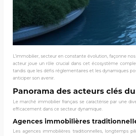
L’immobilier, secteur en constante évolution, façonne nos
acteur joue un rôle crucial dans cet écosystème complexe
tandis que les défis réglementaires et les dynamiques 
anticiper son avenir.
Panorama des acteurs clés du
Le marché immobilier français se caractérise par une diver
efficacement dans ce secteur dynamique.
Agences immobilières traditionnelle
Les agences immobilières traditionnelles, longtemps pi