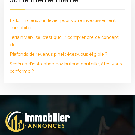
La loi malraux : un levier pour votre investissement
immobilier
Terrain viabilisé, c’est quoi ? comprendre ce concept
clé
Plafonds de revenus pinel : êtes-vous éligible ?
Schéma d’installation gaz butane bouteille, êtes-vous
conforme ?