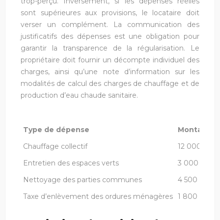
trop-perçu. Inversement, si les dépenses réelles
sont supérieures aux provisions, le locataire doit
verser un complément. La communication des
justificatifs des dépenses est une obligation pour
garantir la transparence de la régularisation. Le
propriétaire doit fournir un décompte individuel des
charges, ainsi qu’une note d’information sur les
modalités de calcul des charges de chauffage et de
production d’eau chaude sanitaire.
Type de dépense
Montant to
Chauffage collectif
12 000 €
Entretien des espaces verts
3 000 €
Nettoyage des parties communes
4 500 €
Taxe d’enlèvement des ordures ménagères
1 800 €