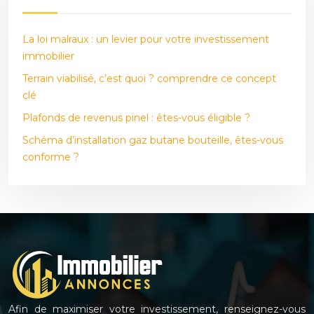
La loi malraux : un levier pour votre investissement
immobilier
Terrain viabilisé, c’est quoi ? comprendre ce concept
clé
Plafonds de revenus pinel : êtes-vous éligible ?
Schéma d’installation gaz butane bouteille, êtes-vous
conforme ?
Afin de maximiser votre investissement, renseignez-vous